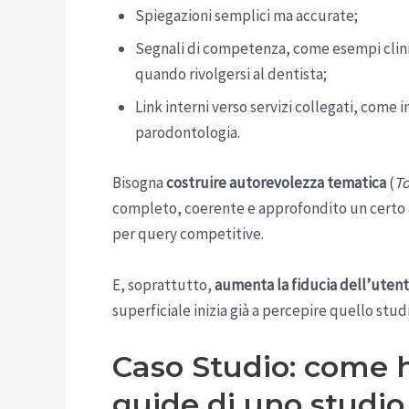
Spiegazioni semplici ma accurate;
Segnali di competenza, come esempi clinic
quando rivolgersi al dentista;
Link interni verso servizi collegati, come
parodontologia.
Bisogna
costruire autorevolezza tematica
(
To
completo, coerente e approfondito un certo
per query competitive.
E, soprattutto,
aumenta la fiducia dell’uten
superficiale inizia già a percepire quello stud
Caso Studio: come h
guide di uno studio