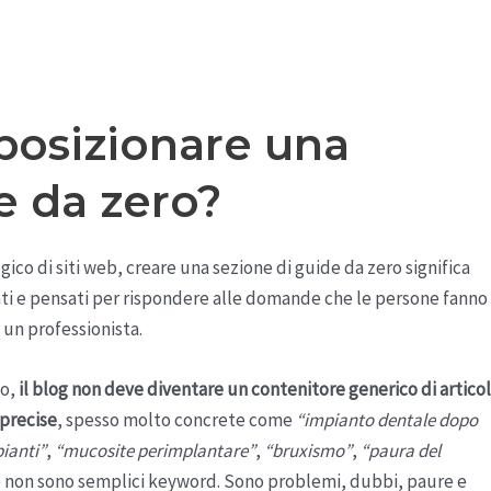
posizionare una
e da zero?
ico di siti web, creare una sezione di guide da zero significa
nati e pensati per rispondere alle domande che le persone fanno
 un professionista.
io,
il blog non deve diventare un contenitore generico di articol
 precise
, spesso molto concrete come
“impianto dentale dopo
pianti”
,
“mucosite perimplantare”
,
“bruxismo”
,
“paura del
e non sono semplici keyword. Sono problemi, dubbi, paure e