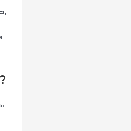
za,
si
i
?
to