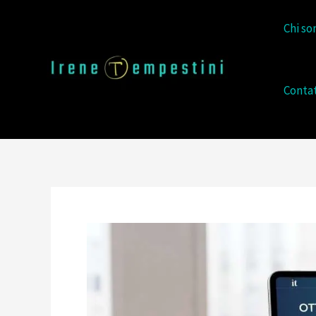
Chi so
Contat