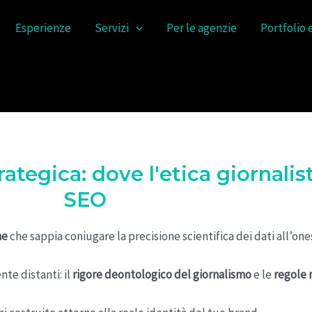
Esperienze
Servizi
Per le agenzie
Portfolio 
ategica: dove l'etica giornalist
SEO
me
che sappia coniugare la precisione scientifica dei dati all’one
te distanti: il
rigore deontologico del giornalismo
e le
regole 