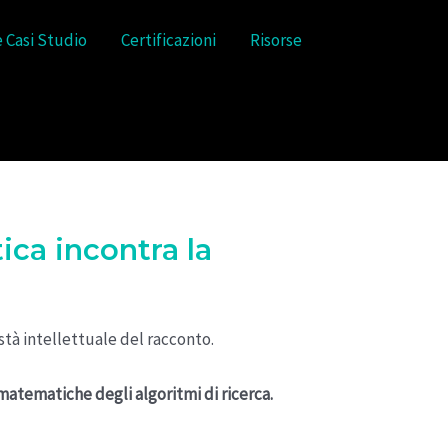
e Casi Studio
Certificazioni
Risorse
ica incontra la
stà intellettuale del racconto.
matematiche degli algoritmi di ricerca.