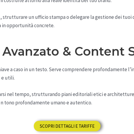
 costruite attorno alla reale identità del tuo brand.
, strutturare un ufficio stampa o delegare la gestione dei tuoi
tà in opportunità concrete.
 Avanzato & Content 
hiave a caso in un testo. Serve comprendere profondamente l’in
e utili.
si nel tempo, strutturando piani editoriali etici e architettur
 un tono profondamente umano e autentico.
SCOPRI DETTAGLI E TARIFFE