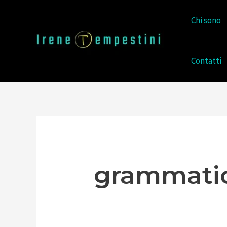
Chi sono
Contatti
grammati